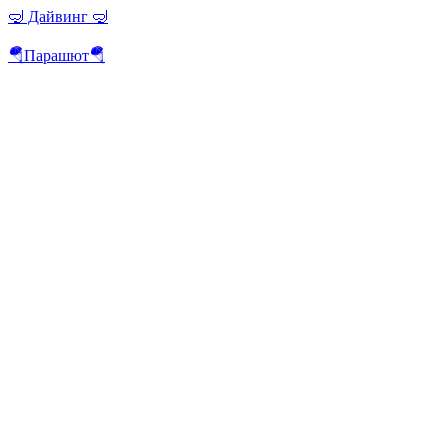
🤿 Дайвинг 🤿
🪂Парашют🪂