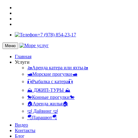
+7 (978) 854-23-17
Меню
Главная
Услуги
🚤Аренда катера или яхты🚤
🛥️Морские прогулки🛥️
🎣Рыбалка с катера🎣
⛰️ ДЖИП-ТУРЫ ⛰️
🐎Конные прогулки🐎
🏠Аренда жилья🏠
🤿 Дайвинг 🤿
🪂Парашют🪂
Видео
Контакты
Блог