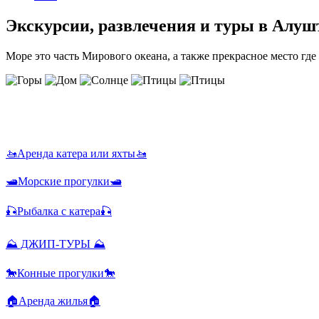
Экскурсии, развлечения и туры в Алуш
Море это часть Мирового океана, а также прекрасное место где
🚤Аренда катера или яхты🚤
🛥️Морские прогулки🛥️
🎣Рыбалка с катера🎣
⛰️ ДЖИП-ТУРЫ ⛰️
🐎Конные прогулки🐎
🏠Аренда жилья🏠